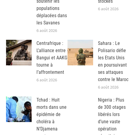
soutenir les
stockés
populations
6 août 2026
déplacées dans
les Savanes
6 août 2026
Centrafrique :
Sahara : Le
L’alliance entre
Polisario défie
Bangui et AAKG
les Etats Unis
tourne à
en poursuivant
l’affrontement
ses attaques
contre le Maroc
6 août 2026
6 août 2026
Tchad : Huit
Nigeria : Plus
morts dans une
de 300 otages
épidémie de
libérés lors
choléra à
d’une vaste
N’Djamena
opération