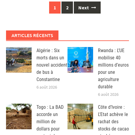
Posts
1
2
Next
navigation
ARTICLES RÉCENTS
Algérie : Six
Rwanda : L’UE
morts dans un
mobilise 40
nouvel accident
millions d’euros
de bus à
pour une
Constantine
agriculture
durable
6 août 2026
6 août 2026
Togo : La BAD
Côte d’Ivoire :
accorde un
L’Etat achève le
million de
rachat des
dollars pour
stocks de cacao