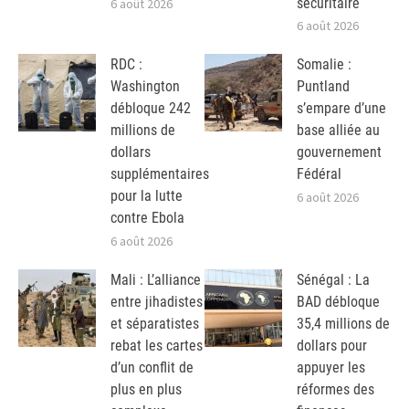
sécuritaire
6 août 2026
6 août 2026
RDC :
Somalie :
Washington
Puntland
débloque 242
s’empare d’une
millions de
base alliée au
dollars
gouvernement
supplémentaires
Fédéral
pour la lutte
6 août 2026
contre Ebola
6 août 2026
Mali : L’alliance
Sénégal : La
entre jihadistes
BAD débloque
et séparatistes
35,4 millions de
rebat les cartes
dollars pour
d’un conflit de
appuyer les
plus en plus
réformes des