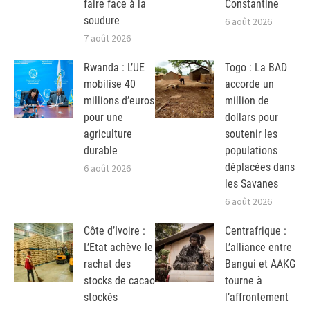
faire face à la
Constantine
soudure
6 août 2026
7 août 2026
Rwanda : L’UE
Togo : La BAD
mobilise 40
accorde un
millions d’euros
million de
pour une
dollars pour
agriculture
soutenir les
durable
populations
déplacées dans
6 août 2026
les Savanes
6 août 2026
Côte d’Ivoire :
Centrafrique :
L’Etat achève le
L’alliance entre
rachat des
Bangui et AAKG
stocks de cacao
tourne à
stockés
l’affrontement