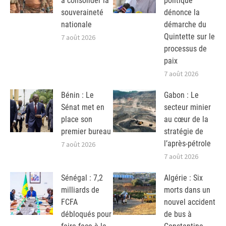
à consolider la
politique
souveraineté
dénonce la
nationale
démarche du
Quintette sur le
7 août 2026
processus de
paix
7 août 2026
Bénin : Le
Gabon : Le
Sénat met en
secteur minier
place son
au cœur de la
premier bureau
stratégie de
l’après-pétrole
7 août 2026
7 août 2026
Sénégal : 7,2
Algérie : Six
milliards de
morts dans un
FCFA
nouvel accident
débloqués pour
de bus à