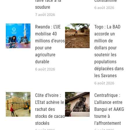
faire face à la
Constantine
soudure
6 août 2026
7 août 2026
Rwanda : L’UE
Togo : La BAD
mobilise 40
accorde un
millions d’euros
million de
pour une
dollars pour
agriculture
soutenir les
durable
populations
déplacées dans
6 août 2026
les Savanes
6 août 2026
Côte d’Ivoire :
Centrafrique :
L’Etat achève le
L’alliance entre
rachat des
Bangui et AAKG
stocks de cacao
tourne à
stockés
l’affrontement