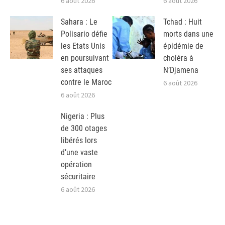
6 août 2026
6 août 2026
Sahara : Le
Tchad : Huit
Polisario défie
morts dans une
les Etats Unis
épidémie de
en poursuivant
choléra à
ses attaques
N’Djamena
contre le Maroc
6 août 2026
6 août 2026
Nigeria : Plus
de 300 otages
libérés lors
d’une vaste
opération
sécuritaire
6 août 2026