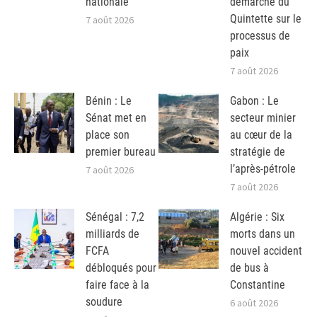
nationale
démarche du
Quintette sur le
7 août 2026
processus de
paix
7 août 2026
Bénin : Le
Gabon : Le
Sénat met en
secteur minier
place son
au cœur de la
premier bureau
stratégie de
l’après-pétrole
7 août 2026
7 août 2026
Sénégal : 7,2
Algérie : Six
milliards de
morts dans un
FCFA
nouvel accident
débloqués pour
de bus à
faire face à la
Constantine
soudure
6 août 2026