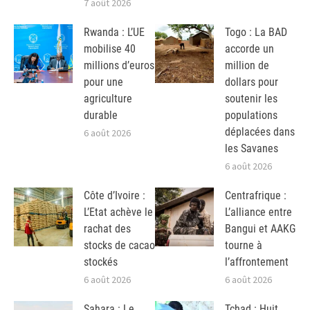
7 août 2026
Rwanda : L’UE
Togo : La BAD
mobilise 40
accorde un
millions d’euros
million de
pour une
dollars pour
agriculture
soutenir les
durable
populations
déplacées dans
6 août 2026
les Savanes
6 août 2026
Côte d’Ivoire :
Centrafrique :
L’Etat achève le
L’alliance entre
rachat des
Bangui et AAKG
stocks de cacao
tourne à
stockés
l’affrontement
6 août 2026
6 août 2026
Sahara : Le
Tchad : Huit