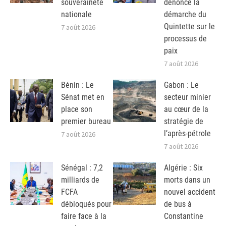
souveraineté
dénonce la
nationale
démarche du
Quintette sur le
7 août 2026
processus de
paix
7 août 2026
Bénin : Le
Gabon : Le
Sénat met en
secteur minier
place son
au cœur de la
premier bureau
stratégie de
l’après-pétrole
7 août 2026
7 août 2026
Sénégal : 7,2
Algérie : Six
milliards de
morts dans un
FCFA
nouvel accident
débloqués pour
de bus à
faire face à la
Constantine