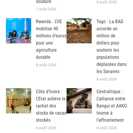
soudure
6 août 2026
7 août 2026
Rwanda : L’UE
Togo : La BAD
mobilise 40
accorde un
millions d’euros
million de
pour une
dollars pour
agriculture
soutenir les
durable
populations
déplacées dans
6 août 2026
les Savanes
6 août 2026
Côte d’Ivoire :
Centrafrique :
L’Etat achève le
L’alliance entre
rachat des
Bangui et AAKG
stocks de cacao
tourne à
stockés
l’affrontement
6 août 2026
6 août 2026