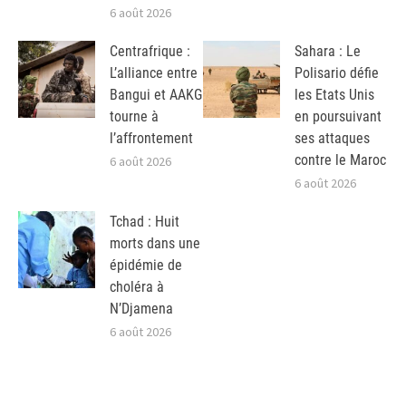
6 août 2026
Centrafrique :
Sahara : Le
L’alliance entre
Polisario défie
Bangui et AAKG
les Etats Unis
tourne à
en poursuivant
l’affrontement
ses attaques
contre le Maroc
6 août 2026
6 août 2026
Tchad : Huit
morts dans une
épidémie de
choléra à
N’Djamena
6 août 2026