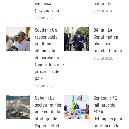
vieillissant
nationale
(psychiatres)
7 août 2026
8 août 2026
Soudan : Un
Bénin : Le
responsable
Sénat met en
politique
place son
dénonce la
premier bureau
démarche du
7 août 2026
Quintette sur le
processus de
paix
7 août 2026
Gabon : Le
Sénégal : 7,2
secteur minier
milliards de
au cœur de la
FCFA
stratégie de
débloqués pour
l’après-pétrole
faire face à la