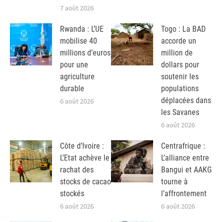
7 août 2026
Rwanda : L’UE
Togo : La BAD
mobilise 40
accorde un
millions d’euros
million de
pour une
dollars pour
agriculture
soutenir les
durable
populations
déplacées dans
6 août 2026
les Savanes
6 août 2026
Côte d’Ivoire :
Centrafrique :
L’Etat achève le
L’alliance entre
rachat des
Bangui et AAKG
stocks de cacao
tourne à
stockés
l’affrontement
6 août 2026
6 août 2026