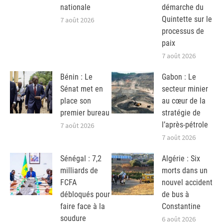
nationale
démarche du
Quintette sur le
7 août 2026
processus de
paix
7 août 2026
Bénin : Le
Gabon : Le
Sénat met en
secteur minier
place son
au cœur de la
premier bureau
stratégie de
l’après-pétrole
7 août 2026
7 août 2026
Sénégal : 7,2
Algérie : Six
milliards de
morts dans un
FCFA
nouvel accident
débloqués pour
de bus à
faire face à la
Constantine
soudure
6 août 2026