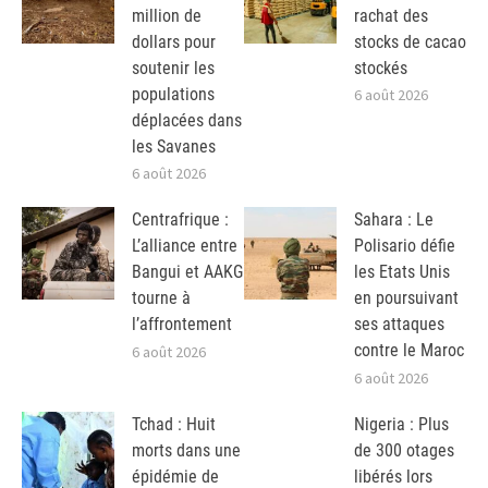
million de
rachat des
dollars pour
stocks de cacao
soutenir les
stockés
populations
6 août 2026
déplacées dans
les Savanes
6 août 2026
Centrafrique :
Sahara : Le
L’alliance entre
Polisario défie
Bangui et AAKG
les Etats Unis
tourne à
en poursuivant
l’affrontement
ses attaques
contre le Maroc
6 août 2026
6 août 2026
Tchad : Huit
Nigeria : Plus
morts dans une
de 300 otages
épidémie de
libérés lors