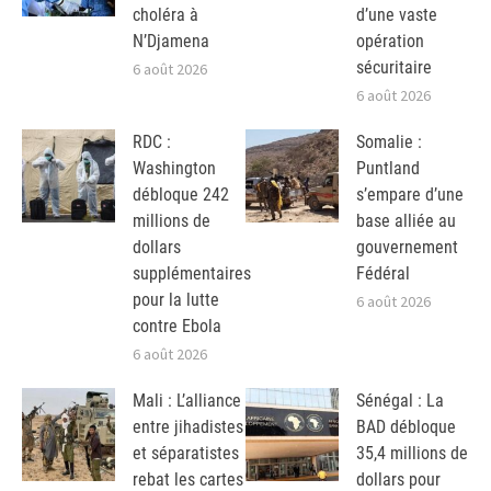
choléra à
d’une vaste
N’Djamena
opération
sécuritaire
6 août 2026
6 août 2026
RDC :
Somalie :
Washington
Puntland
débloque 242
s’empare d’une
millions de
base alliée au
dollars
gouvernement
supplémentaires
Fédéral
pour la lutte
6 août 2026
contre Ebola
6 août 2026
Mali : L’alliance
Sénégal : La
entre jihadistes
BAD débloque
et séparatistes
35,4 millions de
rebat les cartes
dollars pour