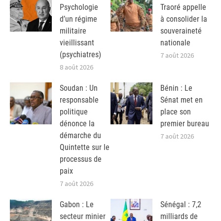
Psychologie
Traoré appelle
d’un régime
à consolider la
militaire
souveraineté
vieillissant
nationale
(psychiatres)
7 août 2026
8 août 2026
Soudan : Un
Bénin : Le
responsable
Sénat met en
politique
place son
dénonce la
premier bureau
démarche du
7 août 2026
Quintette sur le
processus de
paix
7 août 2026
Gabon : Le
Sénégal : 7,2
secteur minier
milliards de