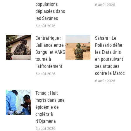
populations
6 août 2026
déplacées dans
les Savanes
6 août 2026
Centrafrique :
Sahara : Le
L’alliance entre
Polisario défie
Bangui et AAKG
les Etats Unis
tourne à
en poursuivant
l’affrontement
ses attaques
contre le Maroc
6 août 2026
6 août 2026
Tchad : Huit
morts dans une
épidémie de
choléra à
N’Djamena
6 août 2026