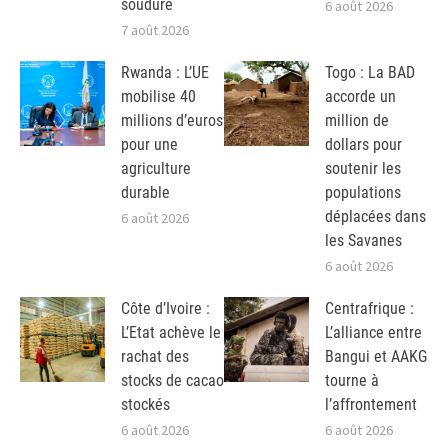
soudure
6 août 2026
7 août 2026
Rwanda : L’UE
Togo : La BAD
mobilise 40
accorde un
millions d’euros
million de
pour une
dollars pour
agriculture
soutenir les
durable
populations
déplacées dans
6 août 2026
les Savanes
6 août 2026
Côte d’Ivoire :
Centrafrique :
L’Etat achève le
L’alliance entre
rachat des
Bangui et AAKG
stocks de cacao
tourne à
stockés
l’affrontement
6 août 2026
6 août 2026