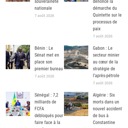
souveraineté
dénonce la
nationale
démarche du
Quintette sur le
7 août 2026
processus de
paix
7 août 2026
Bénin : Le
Gabon : Le
Sénat met en
secteur minier
place son
au cœur de la
premier bureau
stratégie de
l’après-pétrole
7 août 2026
7 août 2026
Sénégal : 7,2
Algérie : Six
milliards de
morts dans un
FCFA
nouvel accident
débloqués pour
de bus à
faire face à la
Constantine