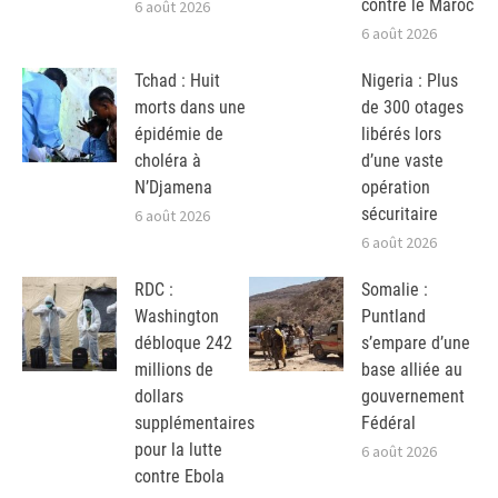
contre le Maroc
6 août 2026
6 août 2026
Tchad : Huit
Nigeria : Plus
morts dans une
de 300 otages
épidémie de
libérés lors
choléra à
d’une vaste
N’Djamena
opération
sécuritaire
6 août 2026
6 août 2026
RDC :
Somalie :
Washington
Puntland
débloque 242
s’empare d’une
millions de
base alliée au
dollars
gouvernement
supplémentaires
Fédéral
pour la lutte
6 août 2026
contre Ebola