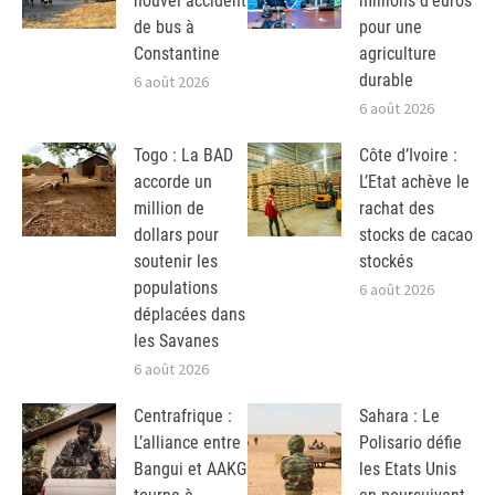
nouvel accident
millions d’euros
de bus à
pour une
Constantine
agriculture
durable
6 août 2026
6 août 2026
Togo : La BAD
Côte d’Ivoire :
accorde un
L’Etat achève le
million de
rachat des
dollars pour
stocks de cacao
soutenir les
stockés
populations
6 août 2026
déplacées dans
les Savanes
6 août 2026
Centrafrique :
Sahara : Le
L’alliance entre
Polisario défie
Bangui et AAKG
les Etats Unis