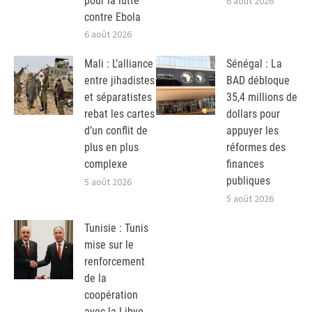
pour la lutte
6 août 2026
contre Ebola
6 août 2026
Mali : L’alliance
Sénégal : La
entre jihadistes
BAD débloque
et séparatistes
35,4 millions de
rebat les cartes
dollars pour
d’un conflit de
appuyer les
plus en plus
réformes des
complexe
finances
publiques
5 août 2026
5 août 2026
Tunisie : Tunis
mise sur le
renforcement
de la
coopération
avec la Libye