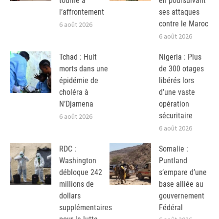
tourne à
en poursuivant
l’affrontement
ses attaques
contre le Maroc
6 août 2026
6 août 2026
Tchad : Huit
Nigeria : Plus
morts dans une
de 300 otages
épidémie de
libérés lors
choléra à
d’une vaste
N’Djamena
opération
sécuritaire
6 août 2026
6 août 2026
RDC :
Somalie :
Washington
Puntland
débloque 242
s’empare d’une
millions de
base alliée au
dollars
gouvernement
supplémentaires
Fédéral