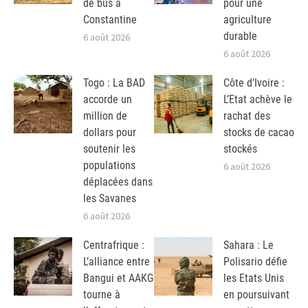
de bus à
pour une
Constantine
agriculture
durable
6 août 2026
6 août 2026
Togo : La BAD
Côte d’Ivoire :
accorde un
L’Etat achève le
million de
rachat des
dollars pour
stocks de cacao
soutenir les
stockés
populations
6 août 2026
déplacées dans
les Savanes
6 août 2026
Centrafrique :
Sahara : Le
L’alliance entre
Polisario défie
Bangui et AAKG
les Etats Unis
tourne à
en poursuivant