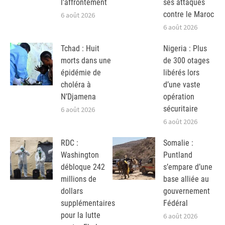
l’affrontement
ses attaques
contre le Maroc
6 août 2026
6 août 2026
Tchad : Huit
Nigeria : Plus
morts dans une
de 300 otages
épidémie de
libérés lors
choléra à
d’une vaste
N’Djamena
opération
sécuritaire
6 août 2026
6 août 2026
RDC :
Somalie :
Washington
Puntland
débloque 242
s’empare d’une
millions de
base alliée au
dollars
gouvernement
supplémentaires
Fédéral
pour la lutte
6 août 2026