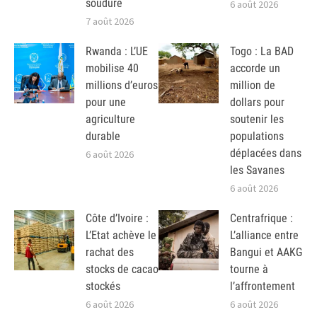
soudure
6 août 2026
7 août 2026
Rwanda : L’UE
Togo : La BAD
mobilise 40
accorde un
millions d’euros
million de
pour une
dollars pour
agriculture
soutenir les
durable
populations
déplacées dans
6 août 2026
les Savanes
6 août 2026
Côte d’Ivoire :
Centrafrique :
L’Etat achève le
L’alliance entre
rachat des
Bangui et AAKG
stocks de cacao
tourne à
stockés
l’affrontement
6 août 2026
6 août 2026