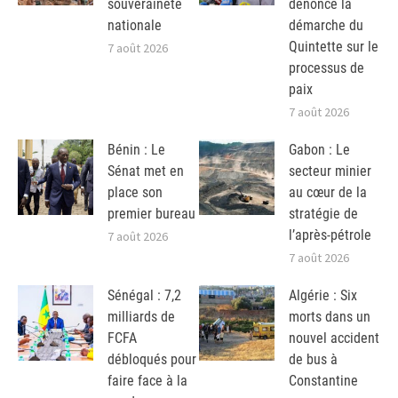
souveraineté
dénonce la
nationale
démarche du
Quintette sur le
7 août 2026
processus de
paix
7 août 2026
Bénin : Le
Gabon : Le
Sénat met en
secteur minier
place son
au cœur de la
premier bureau
stratégie de
l’après-pétrole
7 août 2026
7 août 2026
Sénégal : 7,2
Algérie : Six
milliards de
morts dans un
FCFA
nouvel accident
débloqués pour
de bus à
faire face à la
Constantine