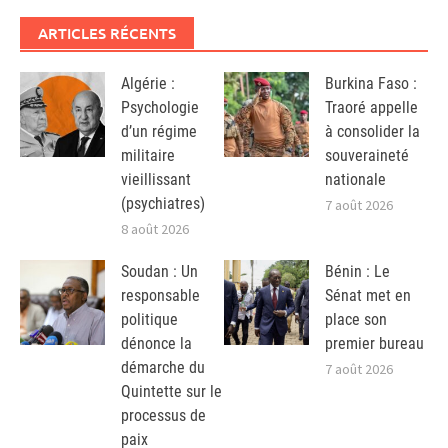
ARTICLES RÉCENTS
Algérie :
Burkina Faso :
Psychologie
Traoré appelle
d’un régime
à consolider la
militaire
souveraineté
vieillissant
nationale
(psychiatres)
7 août 2026
8 août 2026
Soudan : Un
Bénin : Le
responsable
Sénat met en
politique
place son
dénonce la
premier bureau
démarche du
7 août 2026
Quintette sur le
processus de
paix