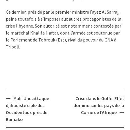
Ce dernier, présidé par le premier ministre Fayez Al Sarraj,
peine toutefois à s’imposer aux autres protagonistes de la
crise libyenne. Son autorité est notamment contestée par
le maréchal Khalifa Haftar, dont l’armée est soutenue par
le Parlement de Tobrouk (Est), rival du pouvoir du GNA à
Tripoli.
Post
Mali: Une attaque
Crise dans le Golfe: Effet
navigation
djihadiste cible des
domino sur les pays de la
Occidentaux près de
Corne de l’Afrique
Bamako