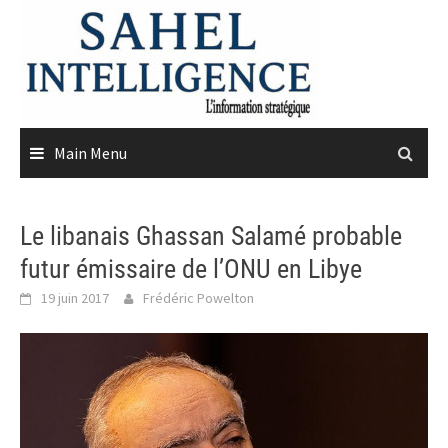
Skip
to
content
Main Menu
Le libanais Ghassan Salamé probable
futur émissaire de l’ONU en Libye
19 juin 2017
Frédéric Powelton