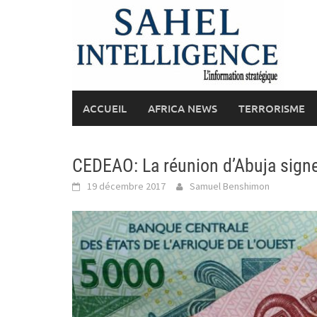
Skip
to
content
ACCUEIL
AFRICA NEWS
TERRORISME
CEDEAO: La réunion d’Abuja signe
19 décembre 2017
Samuel Benshimon