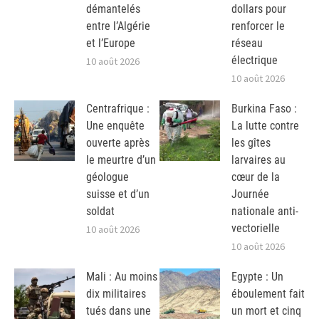
démantelés
dollars pour
entre l’Algérie
renforcer le
et l’Europe
réseau
électrique
10 août 2026
10 août 2026
Centrafrique :
Burkina Faso :
Une enquête
La lutte contre
ouverte après
les gîtes
le meurtre d’un
larvaires au
géologue
cœur de la
suisse et d’un
Journée
soldat
nationale anti-
vectorielle
10 août 2026
10 août 2026
Mali : Au moins
Egypte : Un
dix militaires
éboulement fait
tués dans une
un mort et cinq