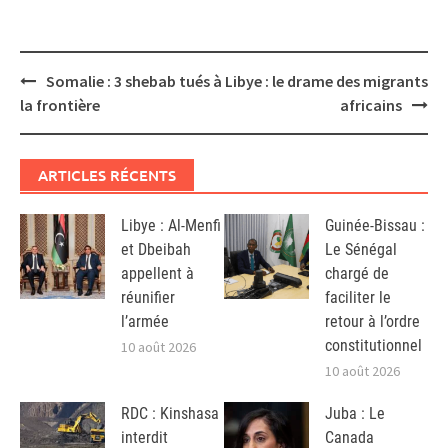
Post
Somalie : 3 shebab tués à
Libye : le drame des migrants
navigation
la frontière
africains
ARTICLES RÉCENTS
Libye : Al-Menfi
Guinée-Bissau :
et Dbeibah
Le Sénégal
appellent à
chargé de
réunifier
faciliter le
l’armée
retour à l’ordre
constitutionnel
10 août 2026
10 août 2026
RDC : Kinshasa
Juba : Le
interdit
Canada