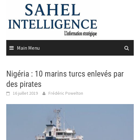
Skip
to
content
Main Menu
Nigéria : 10 marins turcs enlevés par
des pirates
16 juillet 2019
Frédéric Powelton