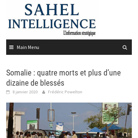
Skip
to
content
Main Menu
Somalie : quatre morts et plus d’une
dizaine de blessés
8 janvier 2020
Frédéric Powelton