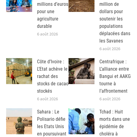
millions d’euros
million de
pour une
dollars pour
agriculture
soutenir les
durable
populations
déplacées dans
6 août 2026
les Savanes
6 août 2026
Côte d’Ivoire :
Centrafrique :
L’Etat achève le
L’alliance entre
rachat des
Bangui et AAKG
stocks de cacao
tourne à
stockés
l’affrontement
6 août 2026
6 août 2026
Sahara : Le
Tchad : Huit
Polisario défie
morts dans une
les Etats Unis
épidémie de
en poursuivant
choléra à