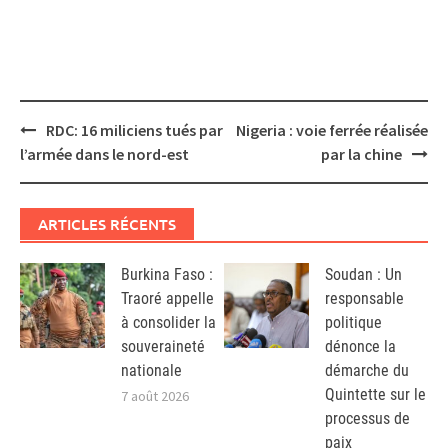
Post
RDC: 16 miliciens tués par
Nigeria : voie ferrée réalisée
navigation
l’armée dans le nord-est
par la chine
ARTICLES RÉCENTS
Burkina Faso :
Soudan : Un
Traoré appelle
responsable
à consolider la
politique
souveraineté
dénonce la
nationale
démarche du
Quintette sur le
7 août 2026
processus de
paix