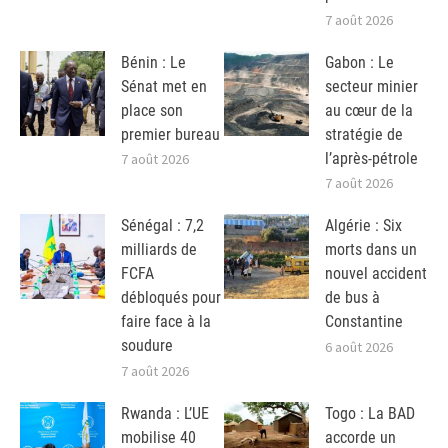
7 août 2026
Bénin : Le
Gabon : Le
Sénat met en
secteur minier
place son
au cœur de la
premier bureau
stratégie de
l’après-pétrole
7 août 2026
7 août 2026
Sénégal : 7,2
Algérie : Six
milliards de
morts dans un
FCFA
nouvel accident
débloqués pour
de bus à
faire face à la
Constantine
soudure
6 août 2026
7 août 2026
Rwanda : L’UE
Togo : La BAD
mobilise 40
accorde un