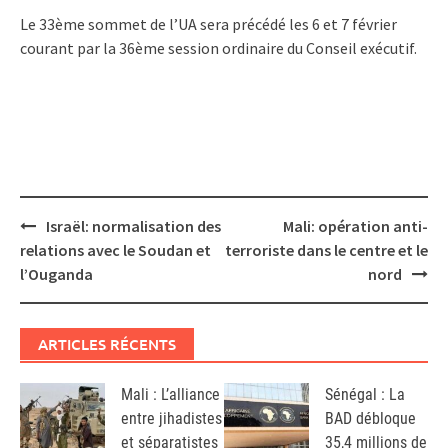
Le 33ème sommet de l’UA sera précédé les 6 et 7 février
courant par la 36ème session ordinaire du Conseil exécutif.
Post
Israël: normalisation des
Mali: opération anti-
navigation
relations avec le Soudan et
terroriste dans le centre et le
l’Ouganda
nord
ARTICLES RÉCENTS
Mali : L’alliance
Sénégal : La
entre jihadistes
BAD débloque
et séparatistes
35,4 millions de