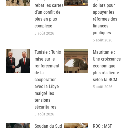
rebat les cartes
dollars pour
d’un conflit de
appuyer les
plus en plus
réformes des
complexe
finances
publiques
5 août 2026
5 août 2026
Tunisie : Tunis
Mauritanie :
mise sur le
Une croissance
renforcement
économique
de la
plus résiliente
coopération
selon la BCM
avec la Libye
5 août 2026
malgré les
tensions
sécuritaires
5 août 2026
Soudan du Sud
RDC : MSF