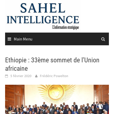
Skip
to
content
Main Menu
Ethiopie : 33ème sommet de l’Union
africaine
5 février 2020
Frédéric Powelton