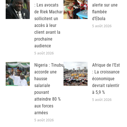
: Les avocats
alerte sur une
de Riek Machar
flambée
sollicitent un
d’Ebola
accès à leur
5 août 2026
client avant la
prochaine
audience
5 août 2026
Nigeria : Tinubu
Afrique de l’Est
accorde une
: La croissance
hausse
économique
salariale
devrait ralentir
pouvant
à 5,9 %
atteindre 80 %
5 août 2026
aux forces
armées
5 août 2026