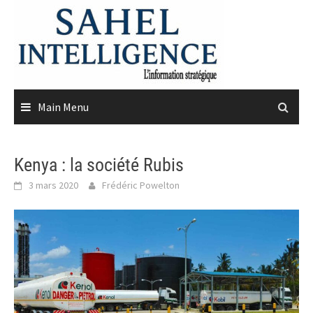
Skip
to
content
Main Menu
Kenya : la société Rubis
3 mars 2020
Frédéric Powelton