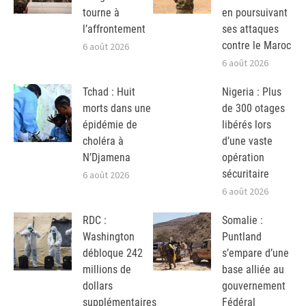
tourne à
en poursuivant
l’affrontement
ses attaques
contre le Maroc
6 août 2026
6 août 2026
Tchad : Huit
Nigeria : Plus
morts dans une
de 300 otages
épidémie de
libérés lors
choléra à
d’une vaste
N’Djamena
opération
sécuritaire
6 août 2026
6 août 2026
RDC :
Somalie :
Washington
Puntland
débloque 242
s’empare d’une
millions de
base alliée au
dollars
gouvernement
supplémentaires
Fédéral