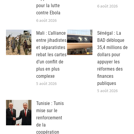
pour la lutte
6 août 2026
contre Ebola
6 août 2026
Mali : L’alliance
Sénégal : La
entre jihadistes
BAD débloque
et séparatistes
35,4 millions de
rebat les cartes
dollars pour
d’un conflit de
appuyer les
plus en plus
réformes des
complexe
finances
publiques
5 août 2026
5 août 2026
Tunisie : Tunis
mise sur le
renforcement
de la
coopération