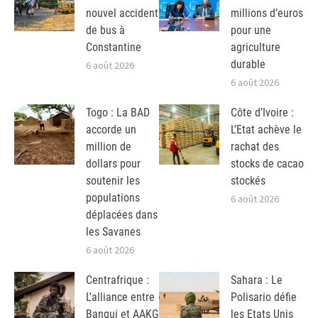
nouvel accident
millions d’euros
de bus à
pour une
Constantine
agriculture
durable
6 août 2026
6 août 2026
Togo : La BAD
Côte d’Ivoire :
accorde un
L’Etat achève le
million de
rachat des
dollars pour
stocks de cacao
soutenir les
stockés
populations
6 août 2026
déplacées dans
les Savanes
6 août 2026
Centrafrique :
Sahara : Le
L’alliance entre
Polisario défie
Bangui et AAKG
les Etats Unis