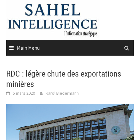
Skip
to
content
Main Menu
RDC : légère chute des exportations
minières
5 mars 2020
Karol Biedermann