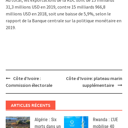
Au total, les exportations de la RDC sont de 15 milliards
31,3 millions USD en 2019, contre 15 milliards 966,8
millions USD en 2018, soit une baisse de 5,9%, selon le
rapport de la Banque centrale sur la politique monétaire en
2019.
Post
Côte d’Ivoire :
Côte d’Ivoire: plateau marin
navigation
Commission électorale
supplémentaire
ARTICLES RÉCENTS
Algérie : Six
Rwanda : L’UE
morts dans un
mobilise 40