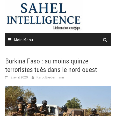
Skip
to
content
Main Menu
Burkina Faso : au moins quinze
terroristes tués dans le nord-ouest
2 avril 2020
Karol Biedermann