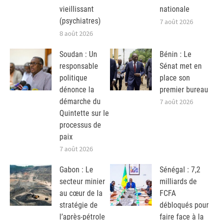
vieillissant
nationale
(psychiatres)
7 août 2026
8 août 2026
Soudan : Un
Bénin : Le
responsable
Sénat met en
politique
place son
dénonce la
premier bureau
démarche du
7 août 2026
Quintette sur le
processus de
paix
7 août 2026
Gabon : Le
Sénégal : 7,2
secteur minier
milliards de
au cœur de la
FCFA
stratégie de
débloqués pour
l’après-pétrole
faire face à la