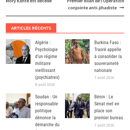
Mory Kanté est décédé
Premier bilan de l’Opération
conjointe anti-jihadiste
ARTICLES RÉCENTS
Algérie :
Burkina Faso :
Psychologie
Traoré appelle
d’un régime
à consolider la
militaire
souveraineté
vieillissant
nationale
(psychiatres)
7 août 2026
8 août 2026
Soudan : Un
Bénin : Le
responsable
Sénat met en
politique
place son
dénonce la
premier bureau
démarche du
7 août 2026