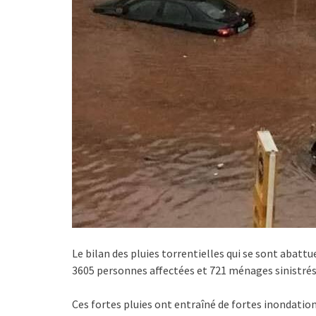
Le bilan des pluies torrentielles qui se sont abattue
3605 personnes affectées et 721 ménages sinistrés, 
Ces fortes pluies ont entraîné de fortes inondation