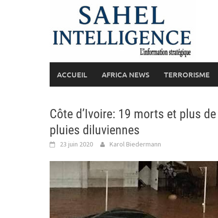
Skip
to
content
ACCUEIL
AFRICA NEWS
TERRORISME
Côte d’Ivoire: 19 morts et plus d
pluies diluviennes
23 juin 2020
Karol Biedermann