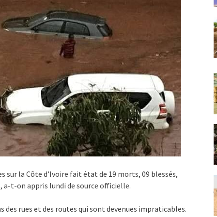
s sur la Côte d’Ivoire fait état de 19 morts, 09 blessés,
a-t-on appris lundi de source officielle.
s des rues et des routes qui sont devenues impraticables.