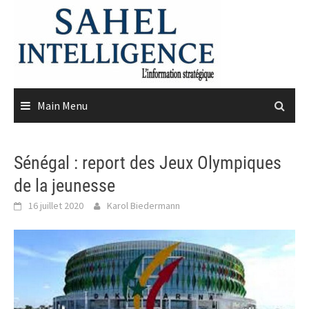
Skip
to
content
Main Menu
Sénégal : report des Jeux Olympiques
de la jeunesse
16 juillet 2020
Karol Biedermann