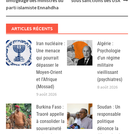
limogeage des ministres du
sous sanctions des USA
parti islamiste Ennahdha
ARTICLES RÉCENTS
Iran nucléaire :
Algérie :
Une menace
Psychologie
qui pourrait
d’un régime
dépasser le
militaire
Moyen-Orient
vieillissant
et l’Afrique
(psychiatres)
(Mossad)
8 août 2026
9 août 2026
Burkina Faso :
Soudan : Un
Traoré appelle
responsable
à consolider la
politique
souveraineté
dénonce la