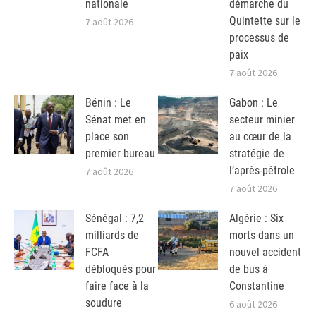
nationale
démarche du
Quintette sur le
7 août 2026
processus de
paix
7 août 2026
Bénin : Le
Gabon : Le
Sénat met en
secteur minier
place son
au cœur de la
premier bureau
stratégie de
l’après-pétrole
7 août 2026
7 août 2026
Sénégal : 7,2
Algérie : Six
milliards de
morts dans un
FCFA
nouvel accident
débloqués pour
de bus à
faire face à la
Constantine
soudure
6 août 2026