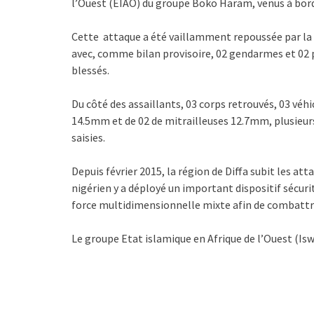
l’Ouest (EIAO) du groupe Boko Haram, venus à bord d
Cette attaque a été vaillamment repoussée par la 
avec, comme bilan provisoire, 02 gendarmes et 02 p
blessés.
Du côté des assaillants, 03 corps retrouvés, 03 véh
14.5mm et de 02 de mitrailleuses 12.7mm, plusieu
saisies.
Depuis février 2015, la région de Diffa subit les
nigérien y a déployé un important dispositif sécur
force multidimensionnelle mixte afin de combattre 
Le groupe Etat islamique en Afrique de l’Ouest (Isw