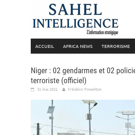
Skip
to
content
ACCUEIL
AFRICA NEWS
TERRORISME
Niger : 02 gendarmes et 02 polici
terroriste (officiel)
31 mai 2021
Frédéric Powelton