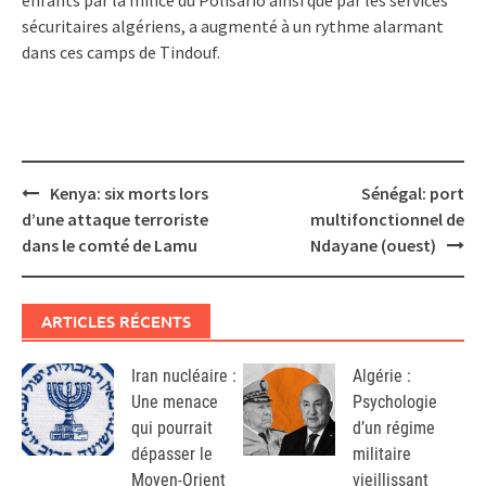
sécuritaires algériens, a augmenté à un rythme alarmant
dans ces camps de Tindouf.
Post
Kenya: six morts lors
Sénégal: port
navigation
d’une attaque terroriste
multifonctionnel de
dans le comté de Lamu
Ndayane (ouest)
ARTICLES RÉCENTS
Iran nucléaire :
Algérie :
Une menace
Psychologie
qui pourrait
d’un régime
dépasser le
militaire
Moyen-Orient
vieillissant