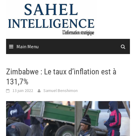
Skip
to
content
Main Menu
Zimbabwe : Le taux d’inflation est à
131,7%
13 juin 2022
Samuel Benshimon