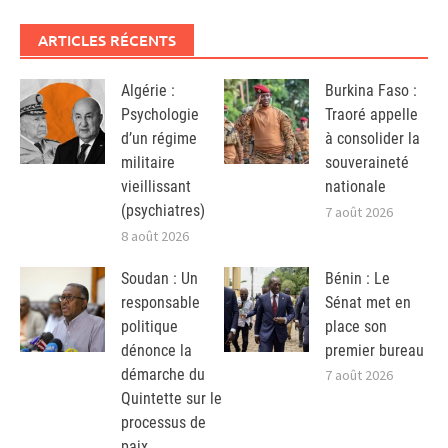
ARTICLES RÉCENTS
Algérie :
Burkina Faso :
Psychologie
Traoré appelle
d’un régime
à consolider la
militaire
souveraineté
vieillissant
nationale
(psychiatres)
7 août 2026
8 août 2026
Soudan : Un
Bénin : Le
responsable
Sénat met en
politique
place son
dénonce la
premier bureau
démarche du
7 août 2026
Quintette sur le
processus de
paix