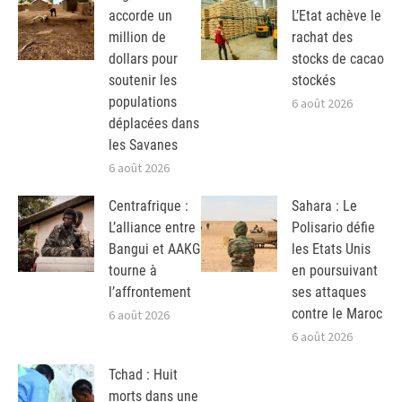
accorde un
L’Etat achève le
million de
rachat des
dollars pour
stocks de cacao
soutenir les
stockés
populations
6 août 2026
déplacées dans
les Savanes
6 août 2026
Centrafrique :
Sahara : Le
L’alliance entre
Polisario défie
Bangui et AAKG
les Etats Unis
tourne à
en poursuivant
l’affrontement
ses attaques
contre le Maroc
6 août 2026
6 août 2026
Tchad : Huit
morts dans une