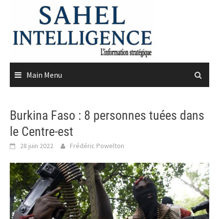
Skip
to
content
Main Menu
Burkina Faso : 8 personnes tuées dans
le Centre-est
28 juin 2022
Frédéric Powelton