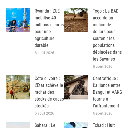
Rwanda : L’UE
Togo : La BAD
mobilise 40
accorde un
millions d’euros
million de
pour une
dollars pour
agriculture
soutenir les
durable
populations
déplacées dans
6 août 2026
les Savanes
6 août 2026
Côte d’Ivoire :
Centrafrique :
L’Etat achève le
L’alliance entre
rachat des
Bangui et AAKG
stocks de cacao
tourne à
stockés
l’affrontement
6 août 2026
6 août 2026
Sahara : Le
Tchad : Huit