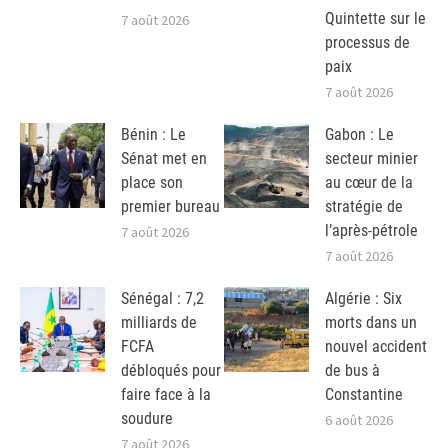
Quintette sur le
7 août 2026
processus de
paix
7 août 2026
Bénin : Le
Gabon : Le
Sénat met en
secteur minier
place son
au cœur de la
premier bureau
stratégie de
l’après-pétrole
7 août 2026
7 août 2026
Sénégal : 7,2
Algérie : Six
milliards de
morts dans un
FCFA
nouvel accident
débloqués pour
de bus à
faire face à la
Constantine
soudure
6 août 2026
7 août 2026