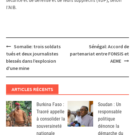
sécurité et de défense et de leurs supplétifs (VDP), selon
l’AIB.
Post
Somalie: trois soldats
Sénégal: Accord de
navigation
tués et deux journalistes
partenariat entre FONSIS et
blessés dans l’explosion
AEME
d’une mine
ARTICLES RÉCENTS
Burkina Faso :
Soudan : Un
Traoré appelle
responsable
à consolider la
politique
souveraineté
dénonce la
nationale
démarche du