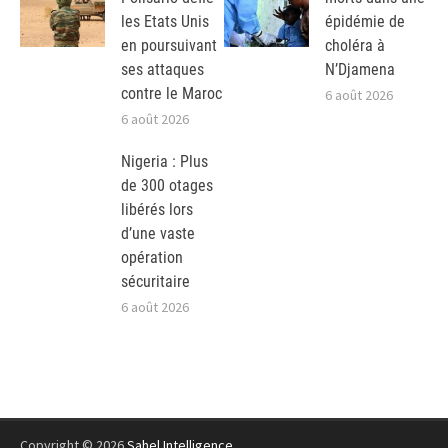
les Etats Unis
épidémie de
en poursuivant
choléra à
ses attaques
N’Djamena
contre le Maroc
6 août 2026
6 août 2026
Nigeria : Plus
de 300 otages
libérés lors
d’une vaste
opération
sécuritaire
6 août 2026
Copyright © 2026
Sahel Intelligence
.