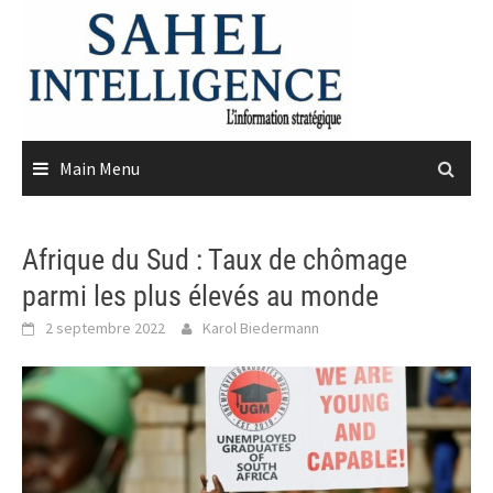
Skip
to
content
Main Menu
Afrique du Sud : Taux de chômage
parmi les plus élevés au monde
2 septembre 2022
Karol Biedermann