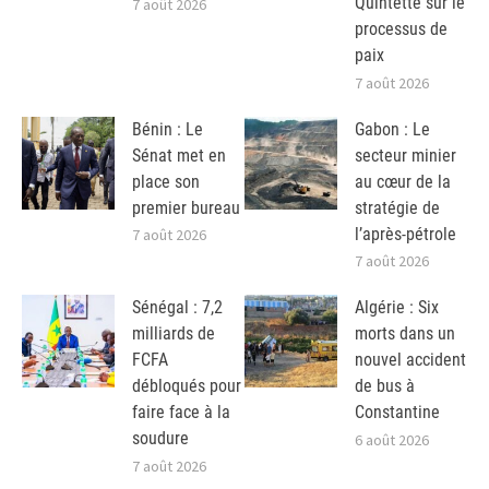
Quintette sur le
7 août 2026
processus de
paix
7 août 2026
Bénin : Le
Gabon : Le
Sénat met en
secteur minier
place son
au cœur de la
premier bureau
stratégie de
l’après-pétrole
7 août 2026
7 août 2026
Sénégal : 7,2
Algérie : Six
milliards de
morts dans un
FCFA
nouvel accident
débloqués pour
de bus à
faire face à la
Constantine
soudure
6 août 2026
7 août 2026