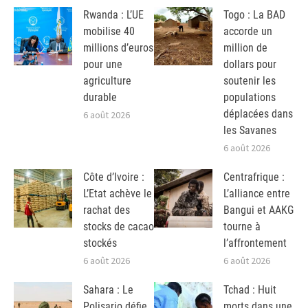
Rwanda : L’UE
Togo : La BAD
mobilise 40
accorde un
millions d’euros
million de
pour une
dollars pour
agriculture
soutenir les
durable
populations
déplacées dans
6 août 2026
les Savanes
6 août 2026
Côte d’Ivoire :
Centrafrique :
L’Etat achève le
L’alliance entre
rachat des
Bangui et AAKG
stocks de cacao
tourne à
stockés
l’affrontement
6 août 2026
6 août 2026
Sahara : Le
Tchad : Huit
Polisario défie
morts dans une