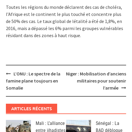
Toutes les régions du monde déclarent des cas de choléra,
l’Afrique est le continent le plus touché et concentre plus
de 50% des cas. Le taux global de létalité a été de 1,8%, en
2016, mais a dépassé les 6% parmi les groupes vulnérables
résidant dans des zones à haut risque.
Post
L’ONU : Le spectre de la
Niger : Mobilisation d’anciens
navigation
famine plane toujours en
militaires pour soutenir
Somalie
l’armée
ARTICLES RÉCENTS
Mali : L’alliance
Sénégal : La
entre jihadistes
BAD débloque