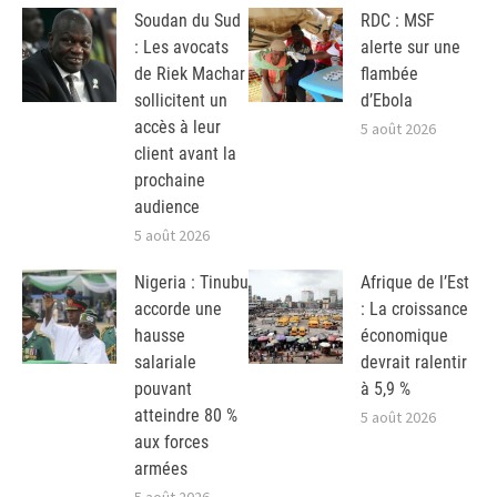
Soudan du Sud
RDC : MSF
: Les avocats
alerte sur une
de Riek Machar
flambée
sollicitent un
d’Ebola
accès à leur
5 août 2026
client avant la
prochaine
audience
5 août 2026
Nigeria : Tinubu
Afrique de l’Est
accorde une
: La croissance
hausse
économique
salariale
devrait ralentir
pouvant
à 5,9 %
atteindre 80 %
5 août 2026
aux forces
armées
5 août 2026