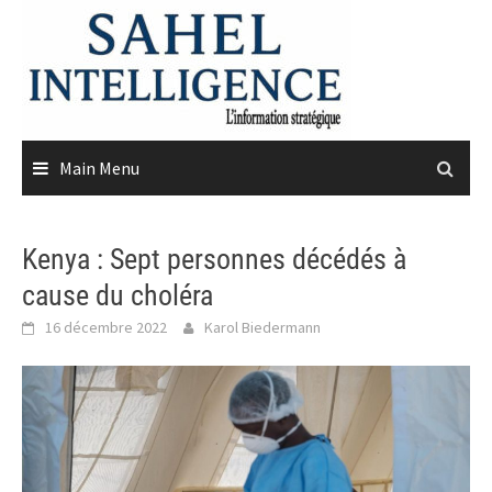
Skip
to
content
Main Menu
Kenya : Sept personnes décédés à
cause du choléra
16 décembre 2022
Karol Biedermann