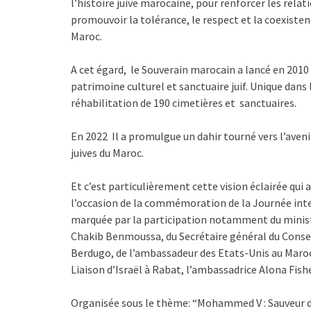
l’histoire juive marocaine, pour renforcer les rela
promouvoir la tolérance, le respect et la coexiste
Maroc.
A cet égard, le Souverain marocain a lancé en 201
patrimoine culturel et sanctuaire juif. Unique dans 
réhabilitation de 190 cimetières et sanctuaires.
En 2022 Il a promulgue un dahir tourné vers l’ave
juives du Maroc.
Et c’est particulièrement cette vision éclairée qu
l’occasion de la commémoration de la Journée inte
marquée par la participation notamment du ministr
Chakib Benmoussa, du Secrétaire général du Consei
Berdugo, de l’ambassadeur des Etats-Unis au Maroc,
Liaison d’Israël à Rabat, l’ambassadrice Alona Fi
Organisée sous le thème: “Mohammed V : Sauveur de