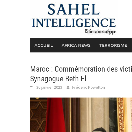
Skip
to
content
ACCUEIL
AFRICA NEWS
TERRORISME
Maroc : Commémoration des victi
Synagogue Beth El
30 janvier 2023
Frédéric Powelton