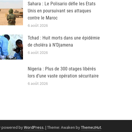
Sahara : Le Polisario défie les Etats
Unis en poursuivant ses attaques
contre le Maroc
6 août 2026
Tchad : Huit morts dans une épidémie
de choléra à N’Djamena
6 août 2026
Nigeria : Plus de 300 otages libérés
lors d’une vaste opération sécuritaire
6 août 2026
y powered by
WordPress
.
|
Theme: Awaken by
ThemezHut
.