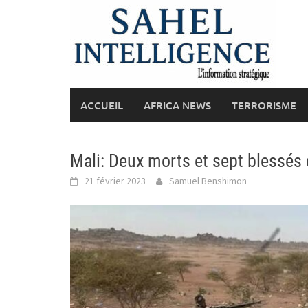
Skip
to
content
ACCUEIL
AFRICA NEWS
TERRORISME
Mali: Deux morts et sept blessés 
21 février 2023
Samuel Benshimon