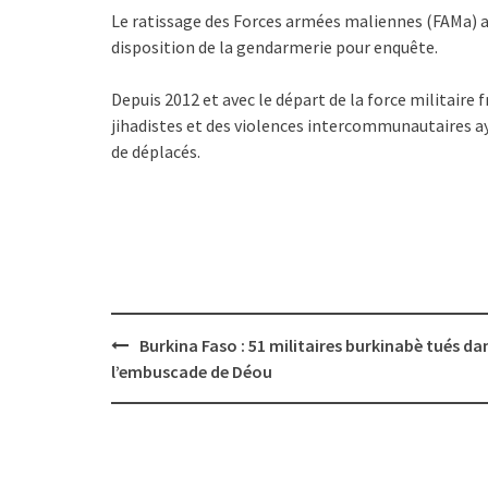
Le ratissage des Forces armées maliennes (FAMa) a p
disposition de la gendarmerie pour enquête.
Depuis 2012 et avec le départ de la force militaire 
jihadistes et des violences intercommunautaires aya
de déplacés.
Post
Burkina Faso : 51 militaires burkinabè tués da
navigation
l’embuscade de Déou