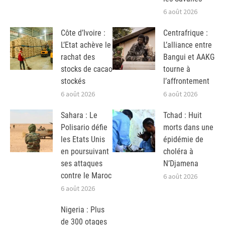
6 août 2026
Côte d’Ivoire :
Centrafrique :
L’Etat achève le
L’alliance entre
rachat des
Bangui et AAKG
stocks de cacao
tourne à
stockés
l’affrontement
6 août 2026
6 août 2026
Sahara : Le
Tchad : Huit
Polisario défie
morts dans une
les Etats Unis
épidémie de
en poursuivant
choléra à
ses attaques
N’Djamena
contre le Maroc
6 août 2026
6 août 2026
Nigeria : Plus
de 300 otages