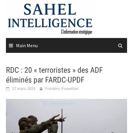
Skip
to
content
Main Menu
RDC : 20 « terroristes » des ADF
éliminés par FARDC-UPDF
27 mars 2023
Frédéric Powelton