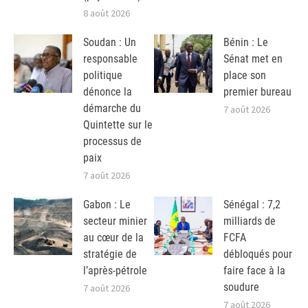
8 août 2026
Soudan : Un
Bénin : Le
responsable
Sénat met en
politique
place son
dénonce la
premier bureau
démarche du
7 août 2026
Quintette sur le
processus de
paix
7 août 2026
Gabon : Le
Sénégal : 7,2
secteur minier
milliards de
au cœur de la
FCFA
stratégie de
débloqués pour
l’après-pétrole
faire face à la
soudure
7 août 2026
7 août 2026