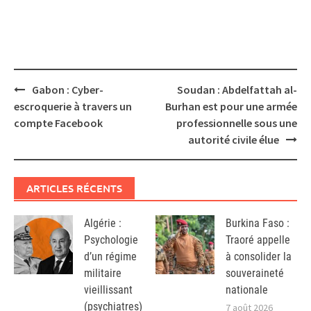
Post
Gabon : Cyber-
Soudan : Abdelfattah al-
navigation
escroquerie à travers un
Burhan est pour une armée
compte Facebook
professionnelle sous une
autorité civile élue
ARTICLES RÉCENTS
Algérie :
Burkina Faso :
Psychologie
Traoré appelle
d’un régime
à consolider la
militaire
souveraineté
vieillissant
nationale
(psychiatres)
7 août 2026