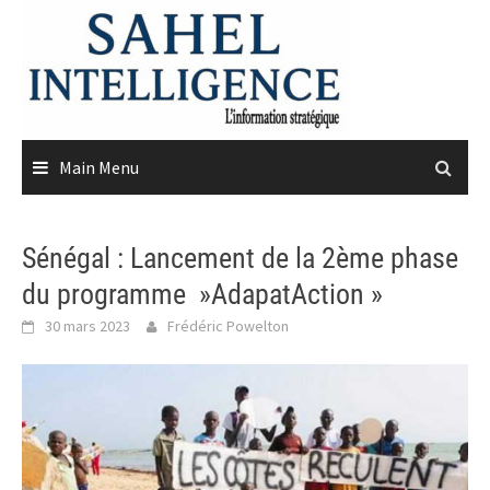
Skip
to
content
Main Menu
Sénégal : Lancement de la 2ème phase
du programme »AdapatAction »
30 mars 2023
Frédéric Powelton