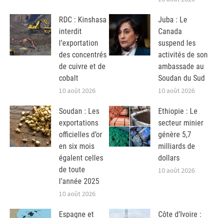
RDC : Kinshasa
Juba : Le
interdit
Canada
l’exportation
suspend les
des concentrés
activités de son
de cuivre et de
ambassade au
cobalt
Soudan du Sud
10 août 2026
10 août 2026
Soudan : Les
Ethiopie : Le
exportations
secteur minier
officielles d’or
génère 5,7
en six mois
milliards de
égalent celles
dollars
de toute
10 août 2026
l’année 2025
10 août 2026
Espagne et
Côte d’Ivoire :