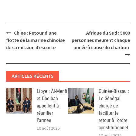
Post
Chine : Retour d’une
Afrique du Sud : 5000
navigation
flotte de la marine chinoise
personnes meurent chaque
de sa mission d’escorte
année à cause du charbon
ARTICLES RÉCENTS
Libye : Al-Menfi
Guinée-Bissau :
et Dbeibah
Le Sénégal
appellent à
chargé de
réunifier
faciliter le
l’armée
retour à l’ordre
constitutionnel
10 août 2026
10 août 2026