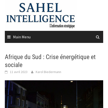
Skip
to
content
Main Menu
Afrique du Sud : Crise énergétique et
sociale
11 avril 2023
Karol Biedermann