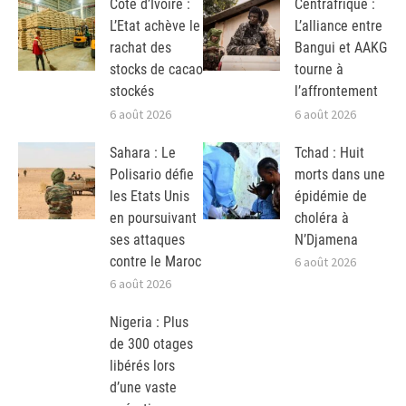
Côte d’Ivoire :
Centrafrique :
L’Etat achève le
L’alliance entre
rachat des
Bangui et AAKG
stocks de cacao
tourne à
stockés
l’affrontement
6 août 2026
6 août 2026
Sahara : Le
Tchad : Huit
Polisario défie
morts dans une
les Etats Unis
épidémie de
en poursuivant
choléra à
ses attaques
N’Djamena
contre le Maroc
6 août 2026
6 août 2026
Nigeria : Plus
de 300 otages
libérés lors
d’une vaste