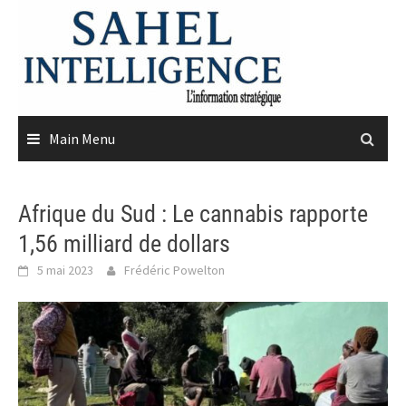
Skip
to
content
Main Menu
Afrique du Sud : Le cannabis rapporte
1,56 milliard de dollars
5 mai 2023
Frédéric Powelton