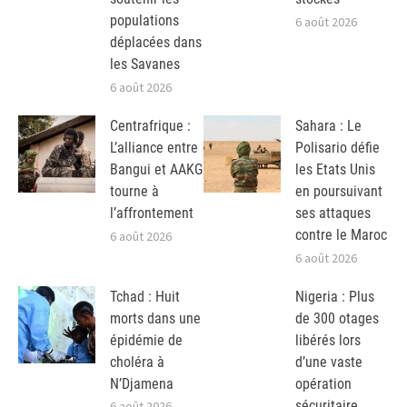
populations
6 août 2026
déplacées dans
les Savanes
6 août 2026
Centrafrique :
Sahara : Le
L’alliance entre
Polisario défie
Bangui et AAKG
les Etats Unis
tourne à
en poursuivant
l’affrontement
ses attaques
contre le Maroc
6 août 2026
6 août 2026
Tchad : Huit
Nigeria : Plus
morts dans une
de 300 otages
épidémie de
libérés lors
choléra à
d’une vaste
N’Djamena
opération
sécuritaire
6 août 2026