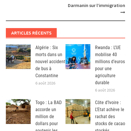
Darmanin sur l’immigration
ARTICLES RÉCENTS
Algérie : Six
Rwanda : L’UE
morts dans un
mobilise 40
nouvel accident
millions d’euros
de bus à
pour une
Constantine
agriculture
durable
6 août 2026
6 août 2026
Togo : La BAD
Côte d’Ivoire :
accorde un
L’Etat achève le
million de
rachat des
dollars pour
stocks de cacao
soutenir les
stockés