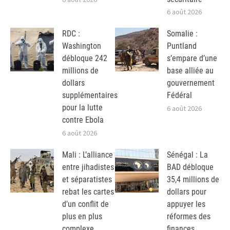
6 août 2026
RDC :
Somalie :
Washington
Puntland
débloque 242
s’empare d’une
millions de
base alliée au
dollars
gouvernement
supplémentaires
Fédéral
pour la lutte
6 août 2026
contre Ebola
6 août 2026
Mali : L’alliance
Sénégal : La
entre jihadistes
BAD débloque
et séparatistes
35,4 millions de
rebat les cartes
dollars pour
d’un conflit de
appuyer les
plus en plus
réformes des
complexe
finances