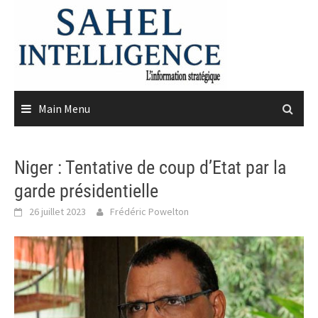
Skip
to
content
Main Menu
Niger : Tentative de coup d’Etat par la
garde présidentielle
26 juillet 2023
Frédéric Powelton