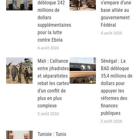
débloque 242
s’empare d’une
millions de
base alliée au
dollars
gouvernement
supplémentaires
Fédéral
pour la lutte
6 août 2026
contre Ebola
6 août 2026
Mali : L’alliance
Sénégal : La
entre jihadistes
BAD débloque
et séparatistes
35,4 millions de
rebat les cartes
dollars pour
d’un conflit de
appuyer les
plus en plus
réformes des
complexe
finances
publiques
5 août 2026
5 août 2026
Tunisie : Tunis