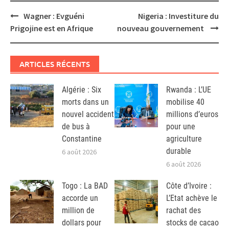
Post
Wagner : Evguéni
Nigeria : Investiture du
navigation
Prigojine est en Afrique
nouveau gouvernement
ARTICLES RÉCENTS
Algérie : Six
Rwanda : L’UE
morts dans un
mobilise 40
nouvel accident
millions d’euros
de bus à
pour une
Constantine
agriculture
durable
6 août 2026
6 août 2026
Togo : La BAD
Côte d’Ivoire :
accorde un
L’Etat achève le
million de
rachat des
dollars pour
stocks de cacao