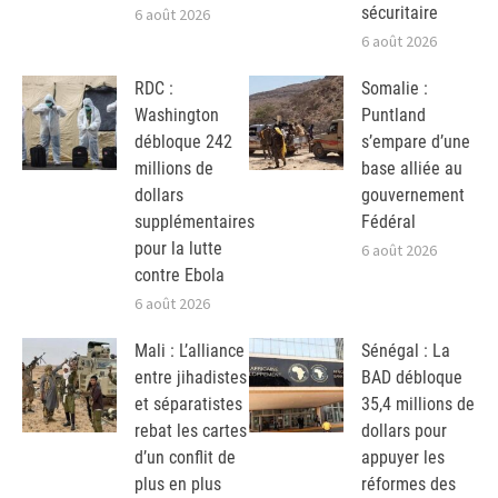
sécuritaire
6 août 2026
6 août 2026
RDC :
Somalie :
Washington
Puntland
débloque 242
s’empare d’une
millions de
base alliée au
dollars
gouvernement
supplémentaires
Fédéral
pour la lutte
6 août 2026
contre Ebola
6 août 2026
Mali : L’alliance
Sénégal : La
entre jihadistes
BAD débloque
et séparatistes
35,4 millions de
rebat les cartes
dollars pour
d’un conflit de
appuyer les
plus en plus
réformes des