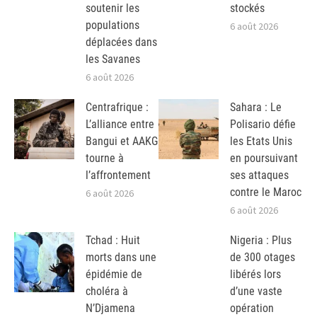
soutenir les
stockés
populations
6 août 2026
déplacées dans
les Savanes
6 août 2026
Centrafrique :
Sahara : Le
L’alliance entre
Polisario défie
Bangui et AAKG
les Etats Unis
tourne à
en poursuivant
l’affrontement
ses attaques
contre le Maroc
6 août 2026
6 août 2026
Tchad : Huit
Nigeria : Plus
morts dans une
de 300 otages
épidémie de
libérés lors
choléra à
d’une vaste
N’Djamena
opération