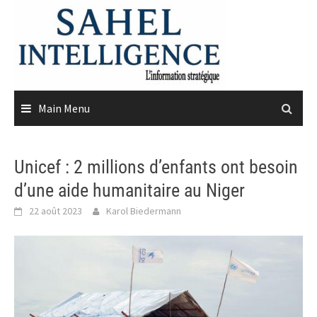
Skip
to
content
Main Menu
Unicef : 2 millions d’enfants ont besoin
d’une aide humanitaire au Niger
22 août 2023
Karol Biedermann