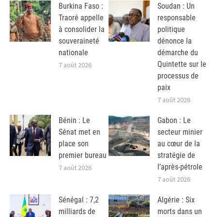
Burkina Faso :
Soudan : Un
Traoré appelle
responsable
à consolider la
politique
souveraineté
dénonce la
nationale
démarche du
Quintette sur le
7 août 2026
processus de
paix
7 août 2026
Bénin : Le
Gabon : Le
Sénat met en
secteur minier
place son
au cœur de la
premier bureau
stratégie de
l’après-pétrole
7 août 2026
7 août 2026
Sénégal : 7,2
Algérie : Six
milliards de
morts dans un