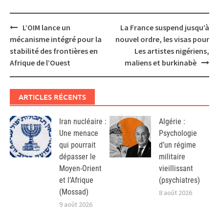
Post
L’OIM lance un
La France suspend jusqu’à
navigation
mécanisme intégré pour la
nouvel ordre, les visas pour
stabilité des frontières en
Les artistes nigériens,
Afrique de l’Ouest
maliens et burkinabè
ARTICLES RÉCENTS
Iran nucléaire :
Algérie :
Une menace
Psychologie
qui pourrait
d’un régime
dépasser le
militaire
Moyen-Orient
vieillissant
et l’Afrique
(psychiatres)
(Mossad)
8 août 2026
9 août 2026