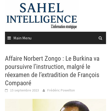
Skip
to
content
Main Menu
Affaire Norbert Zongo : Le Burkina va
poursuivre l’instruction, malgré le
réexamen de l’extradition de François
Compaoré
15 septembre 2023
Frédéric Powelton