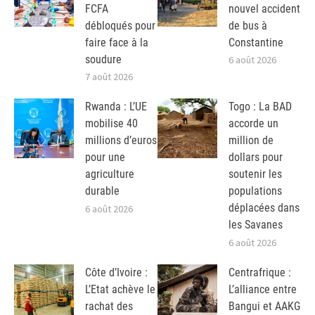
FCFA
nouvel accident
débloqués pour
de bus à
faire face à la
Constantine
soudure
6 août 2026
7 août 2026
Rwanda : L’UE
Togo : La BAD
mobilise 40
accorde un
millions d’euros
million de
pour une
dollars pour
agriculture
soutenir les
durable
populations
déplacées dans
6 août 2026
les Savanes
6 août 2026
Côte d’Ivoire :
Centrafrique :
L’Etat achève le
L’alliance entre
rachat des
Bangui et AAKG