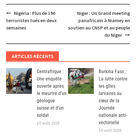
Post
Nigeria : Plus de 190
Niger : Un Grand meeting
navigation
terroristes tués en deux
panafricain à Niamey en
semaines
soutien au CNSP et au peuple
du Niger
ARTICLES RÉCENTS
Centrafrique :
Burkina Faso :
Une enquête
La lutte contre
ouverte après
les gîtes
le meurtre d’un
larvaires au
géologue
cœur de la
suisse et d’un
Journée
soldat
nationale anti-
vectorielle
10 août 2026
10 août 2026