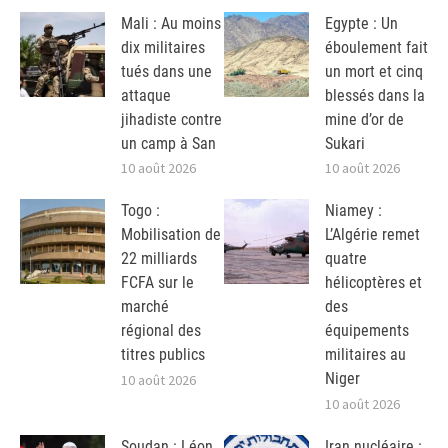
Mali : Au moins
Egypte : Un
dix militaires
éboulement fait
tués dans une
un mort et cinq
attaque
blessés dans la
jihadiste contre
mine d’or de
un camp à San
Sukari
10 août 2026
10 août 2026
Togo :
Niamey :
Mobilisation de
L’Algérie remet
22 milliards
quatre
FCFA sur le
hélicoptères et
marché
des
régional des
équipements
titres publics
militaires au
Niger
10 août 2026
10 août 2026
Soudan : Léon
Iran nucléaire :