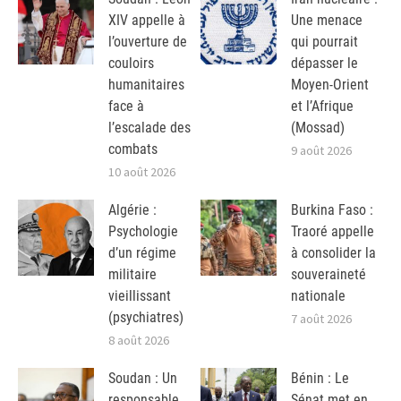
XIV appelle à
Une menace
l’ouverture de
qui pourrait
couloirs
dépasser le
humanitaires
Moyen-Orient
face à
et l’Afrique
l’escalade des
(Mossad)
combats
9 août 2026
10 août 2026
Algérie :
Burkina Faso :
Psychologie
Traoré appelle
d’un régime
à consolider la
militaire
souveraineté
vieillissant
nationale
(psychiatres)
7 août 2026
8 août 2026
Soudan : Un
Bénin : Le
responsable
Sénat met en