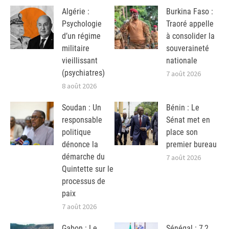
Algérie :
Burkina Faso :
Psychologie
Traoré appelle
d’un régime
à consolider la
militaire
souveraineté
vieillissant
nationale
(psychiatres)
7 août 2026
8 août 2026
Soudan : Un
Bénin : Le
responsable
Sénat met en
politique
place son
dénonce la
premier bureau
démarche du
7 août 2026
Quintette sur le
processus de
paix
7 août 2026
Gabon : Le
Sénégal : 7,2