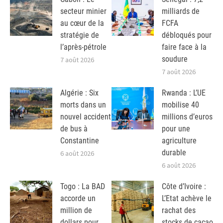
secteur minier
milliards de
au cœur de la
FCFA
stratégie de
débloqués pour
l’après-pétrole
faire face à la
soudure
7 août 2026
7 août 2026
Algérie : Six
Rwanda : L’UE
morts dans un
mobilise 40
nouvel accident
millions d’euros
de bus à
pour une
Constantine
agriculture
durable
6 août 2026
6 août 2026
Togo : La BAD
Côte d’Ivoire :
accorde un
L’Etat achève le
million de
rachat des
dollars pour
stocks de cacao