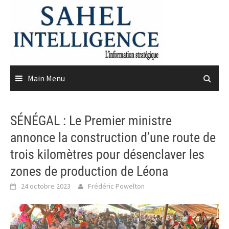
Skip
to
content
Main Menu
SÉNÉGAL : Le Premier ministre
annonce la construction d’une route de
trois kilomètres pour désenclaver les
zones de production de Léona
24 octobre 2023
Frédéric Powelton