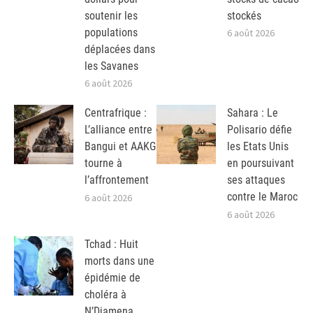
soutenir les
stockés
populations
6 août 2026
déplacées dans
les Savanes
6 août 2026
Centrafrique :
Sahara : Le
L’alliance entre
Polisario défie
Bangui et AAKG
les Etats Unis
tourne à
en poursuivant
l’affrontement
ses attaques
contre le Maroc
6 août 2026
6 août 2026
Tchad : Huit
morts dans une
épidémie de
choléra à
N’Djamena