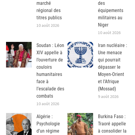
marché
des
régional des
équipements
titres publics
militaires au
Niger
10 août 2026
10 août 2026
Soudan : Léon
Iran nucléaire :
XIV appelle à
Une menace
l’ouverture de
qui pourrait
couloirs
dépasser le
humanitaires
Moyen-Orient
face à
et l’Afrique
l’escalade des
(Mossad)
combats
9 août 2026
10 août 2026
Algérie :
Burkina Faso :
Psychologie
Traoré appelle
d’un régime
à consolider la