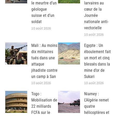
le meurtre d’un
larvaires au
géologue
cœur de la
suisse et d’un
Journée
soldat
nationale anti-
vectorielle
10 août 2026
10 août 2026
Mali : Au moins
Egypte : Un
dix militaires
éboulement fait
tués dans une
un mort et cinq
attaque
blessés dans la
jihadiste contre
mine d’or de
un camp à San
Sukari
10 août 2026
10 août 2026
Togo :
Niamey :
Mobilisation de
L’Algérie remet
22 milliards
quatre
FCFA sur le
hélicoptères et