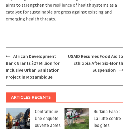
aims to strengthen the resilience of health systems as a
catalyst for sustainable progress against existing and
emerging health threats.
Post
African Development
USAID Resumes Food Aid to
navigation
Bank Grants $27 Million for
Ethiopia After Six-Month
Inclusive Urban Sanitation
Suspension
Project in Mozambique
ARTICLES RÉCENTS
Centrafrique :
Burkina Faso :
Une enquête
La lutte contre
ouverte après
les gîtes