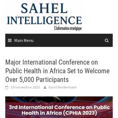
Skip
to
content
Main Menu
Major International Conference on
Public Health in Africa Set to Welcome
Over 5,000 Participants
16 novembre 2023
Karol Biedermann