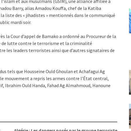
 l’islam et aux musulmans (GSIM), une alliance affiliée à
madou Barry, alias Amadou Kouffa, chef de la Katiba
la liste des « jihadistes » mentionnés dans le communiqué
blic mardi soir.
ès la Cour d’appel de Bamako a ordonné au Procureur de la
 de lutte contre le terrorisme et la criminalité
e les leaders terroristes ainsi que d’autres signataires de
us tels que Housseine Ould Ghoulan et Achafagui Ag
le mouvement a repris les armes contre l’État central,
herif, Ibrahim Ould Handa, Fahad Ag Almahmoud, Hanoune
r
Algérie : Les dangers posés par le groupe terroriste