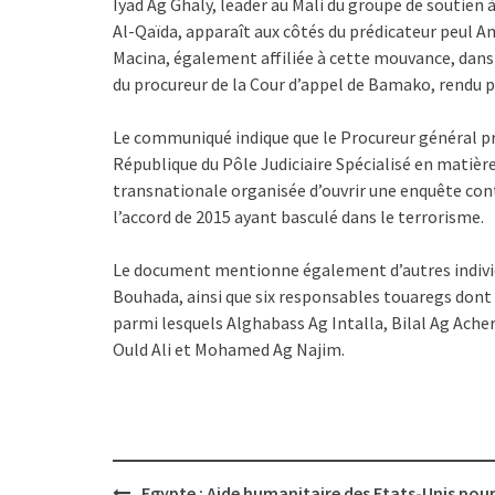
Iyad Ag Ghaly, leader au Mali du groupe de soutien à
Al-Qaïda, apparaît aux côtés du prédicateur peul A
Macina, également affiliée à cette mouvance, dans 
du procureur de la Cour d’appel de Bamako, rendu pu
Le communiqué indique que le Procureur général pr
République du Pôle Judiciaire Spécialisé en matière
transnationale organisée d’ouvrir une enquête contr
l’accord de 2015 ayant basculé dans le terrorisme.
Le document mentionne également d’autres individ
Bouhada, ainsi que six responsables touaregs dont 
parmi lesquels Alghabass Ag Intalla, Bilal Ag Ac
Ould Ali et Mohamed Ag Najim.
Post
Egypte : Aide humanitaire des Etats-Unis pou