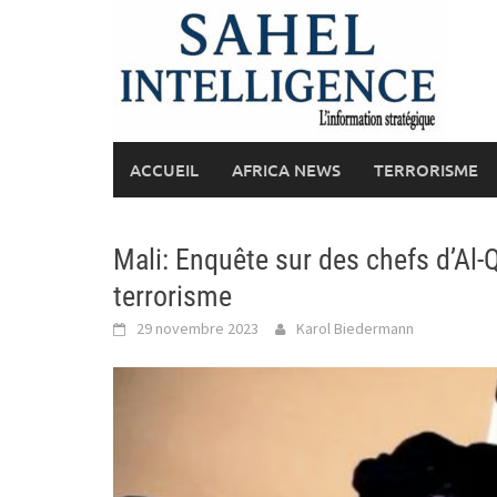
Skip
to
content
ACCUEIL
AFRICA NEWS
TERRORISME
Mali: Enquête sur des chefs d’Al-
terrorisme
29 novembre 2023
Karol Biedermann