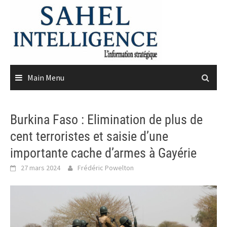
Skip
to
content
Main Menu
Burkina Faso : Elimination de plus de
cent terroristes et saisie d’une
importante cache d’armes à Gayérie
27 mars 2024
Frédéric Powelton