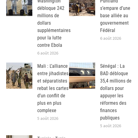
Washington
Puntland
débloque 242
s’empare d’une
millions de
base alliée au
dollars
gouvernement
supplémentaires
Fédéral
pour la lutte
6 août 2026
contre Ebola
6 août 2026
Mali : L’alliance
Sénégal : La
entre jihadistes
BAD débloque
et séparatistes
35,4 millions de
rebat les cartes
dollars pour
d’un conflit de
appuyer les
plus en plus
réformes des
complexe
finances
publiques
5 août 2026
5 août 2026