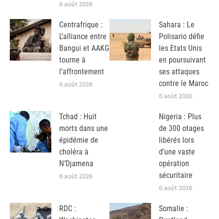
6 août 2026
Centrafrique :
Sahara : Le
L’alliance entre
Polisario défie
Bangui et AAKG
les Etats Unis
tourne à
en poursuivant
l’affrontement
ses attaques
contre le Maroc
6 août 2026
6 août 2026
Tchad : Huit
Nigeria : Plus
morts dans une
de 300 otages
épidémie de
libérés lors
choléra à
d’une vaste
N’Djamena
opération
sécuritaire
6 août 2026
6 août 2026
RDC :
Somalie :