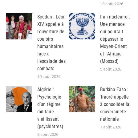
10 août 2026
Soudan : Léon
Iran nucléaire :
XIV appelle à
Une menace
l’ouverture de
qui pourrait
couloirs
dépasser le
humanitaires
Moyen-Orient
face à
et l’Afrique
l’escalade des
(Mossad)
combats
9 août 2026
10 août 2026
Algérie :
Burkina Faso :
Psychologie
Traoré appelle
d’un régime
à consolider la
militaire
souveraineté
vieillissant
nationale
(psychiatres)
7 août 2026
8 août 2026