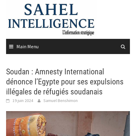
Skip
to
content
Main Menu
Soudan : Amnesty International
dénonce l’Egypte pour ses expulsions
illégales de réfugiés soudanais
19 juin 2024
Samuel Benshimon