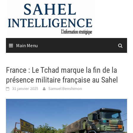
Skip
to
content
Main Menu
France : Le Tchad marque la fin de la
présence militaire française au Sahel
31 janvier 2025
Samuel Benshimon