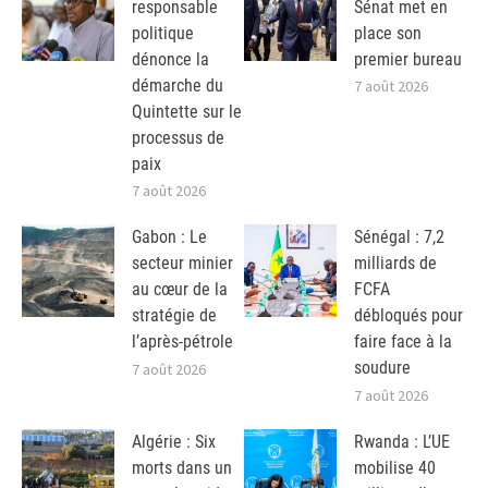
responsable
Sénat met en
politique
place son
dénonce la
premier bureau
démarche du
7 août 2026
Quintette sur le
processus de
paix
7 août 2026
Gabon : Le
Sénégal : 7,2
secteur minier
milliards de
au cœur de la
FCFA
stratégie de
débloqués pour
l’après-pétrole
faire face à la
soudure
7 août 2026
7 août 2026
Algérie : Six
Rwanda : L’UE
morts dans un
mobilise 40