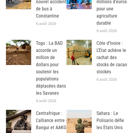
nouvel accident
millions d’euros
de bus à
pour une
Constantine
agriculture
durable
6 août 2026
6 août 2026
Togo : La BAD
Côte d’Ivoire :
accorde un
L’Etat achève le
million de
rachat des
dollars pour
stocks de cacao
soutenir les
stockés
populations
6 août 2026
déplacées dans
les Savanes
6 août 2026
Centrafrique :
Sahara : Le
L’alliance entre
Polisario défie
Bangui et AAKG
les Etats Unis