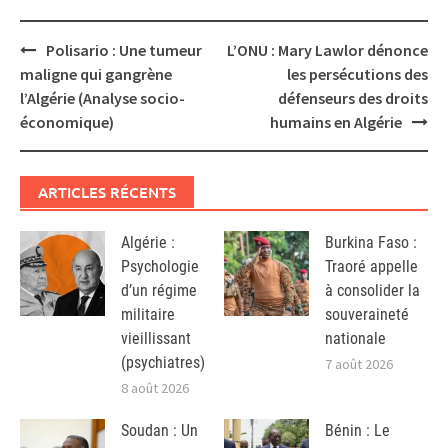
Post
Polisario : Une tumeur
L’ONU : Mary Lawlor dénonce
navigation
maligne qui gangrène
les persécutions des
l’Algérie (Analyse socio-
défenseurs des droits
économique)
humains en Algérie
ARTICLES RÉCENTS
Algérie :
Burkina Faso :
Psychologie
Traoré appelle
d’un régime
à consolider la
militaire
souveraineté
vieillissant
nationale
(psychiatres)
7 août 2026
8 août 2026
Soudan : Un
Bénin : Le