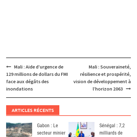
Post
Mali : Aide d’urgence de
Mali : Souveraineté,
navigation
129 millions de dollars du FMI
résilience et prospérité,
face aux dégâts des
vision de développement à
inondations
l’horizon 2063
ARTICLES RÉCENTS
Gabon : Le
Sénégal : 7,2
secteur minier
milliards de