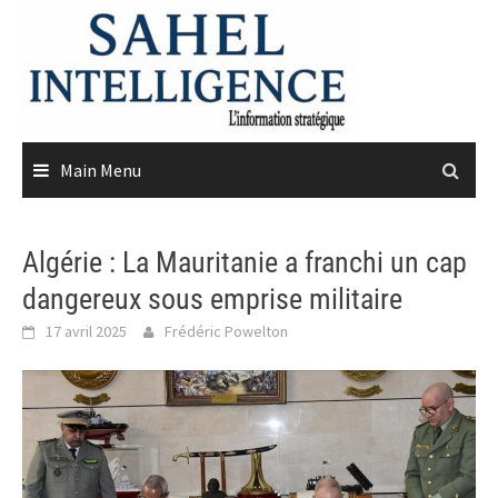
Skip
to
content
Main Menu
Algérie : La Mauritanie a franchi un cap
dangereux sous emprise militaire
17 avril 2025
Frédéric Powelton