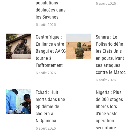
populations
6 août 2026
déplacées dans
les Savanes
6 août 2026
Centrafrique :
Sahara : Le
L’alliance entre
Polisario défie
Bangui et AAKG
les Etats Unis
tourne à
en poursuivant
l’affrontement
ses attaques
contre le Maroc
6 août 2026
6 août 2026
Tchad : Huit
Nigeria : Plus
morts dans une
de 300 otages
épidémie de
libérés lors
choléra à
d’une vaste
N’Djamena
opération
sécuritaire
6 août 2026