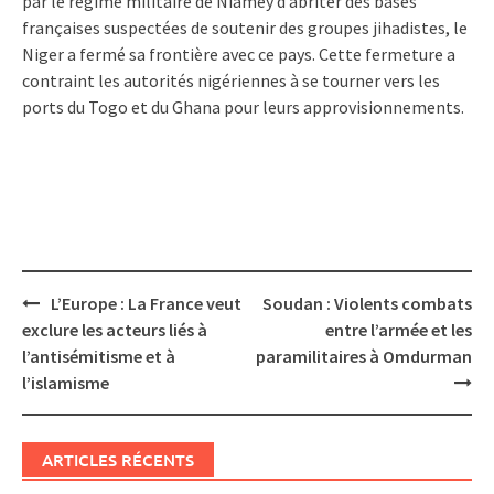
par le régime militaire de Niamey d’abriter des bases
françaises suspectées de soutenir des groupes jihadistes, le
Niger a fermé sa frontière avec ce pays. Cette fermeture a
contraint les autorités nigériennes à se tourner vers les
ports du Togo et du Ghana pour leurs approvisionnements.
Post
L’Europe : La France veut
Soudan : Violents combats
navigation
exclure les acteurs liés à
entre l’armée et les
l’antisémitisme et à
paramilitaires à Omdurman
l’islamisme
ARTICLES RÉCENTS