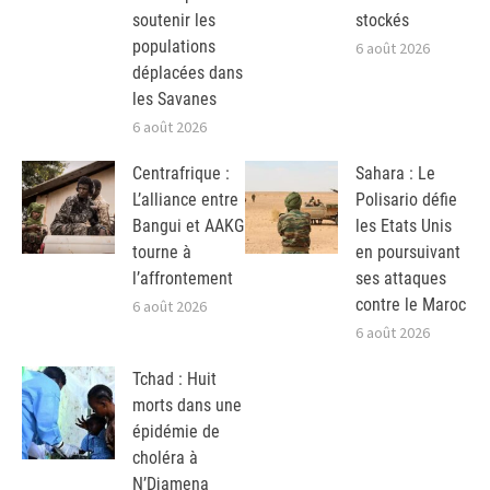
soutenir les
stockés
populations
6 août 2026
déplacées dans
les Savanes
6 août 2026
Centrafrique :
Sahara : Le
L’alliance entre
Polisario défie
Bangui et AAKG
les Etats Unis
tourne à
en poursuivant
l’affrontement
ses attaques
contre le Maroc
6 août 2026
6 août 2026
Tchad : Huit
morts dans une
épidémie de
choléra à
N’Djamena