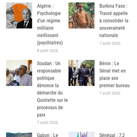
Algérie :
Burkina Faso :
Psychologie
Traoré appelle
d’un régime
à consolider la
militaire
souveraineté
vieillissant
nationale
(psychiatres)
7 août 2026
8 août 2026
Soudan : Un
Bénin : Le
responsable
Sénat met en
politique
place son
dénonce la
premier bureau
démarche du
7 août 2026
Quintette sur le
processus de
paix
7 août 2026
Gabon : Le
Sénégal : 7,2