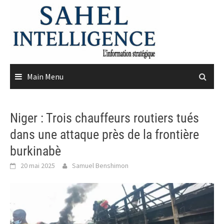
Skip
to
content
Main Menu
Niger : Trois chauffeurs routiers tués
dans une attaque près de la frontière
burkinabè
20 mai 2025
Samuel Benshimon